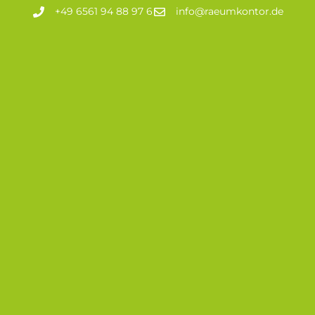
+49 6561 94 88 97 6
info@raeumkontor.de