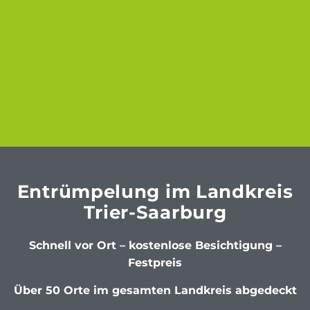
Entrümpelung im Landkreis
Trier-Saarburg
Schnell vor Ort – kostenlose Besichtigung –
Festpreis
Über 50 Orte im gesamten Landkreis abgedeckt