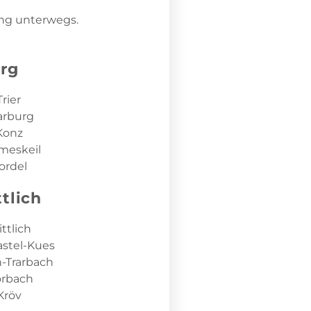
ung unterwegs.
urg
rier
arburg
Konz
meskeil
ordel
tlich
tlich
stel-Kues
-Trarbach
rbach
Kröv