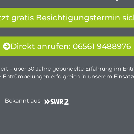
tzt gratis Besichtigungstermin si
Direkt anrufen: 06561 9488976
iert – über 30 Jahre gebündelte Erfahrung im En
he Entrümpelungen erfolgreich in unserem Einsat
Bekannt aus: