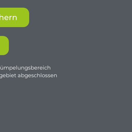
chern
trümpelungsbereich
zgebiet abgeschlossen