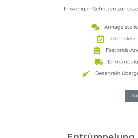
In wenigen Schritten zur bes
Anfrage stell
Kostenlose 
Festpreis-An
Entrümpelu
Besenrein überg
Ko
Entrümpelung i